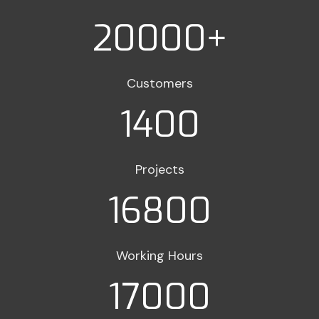
20000
+
Customers
1400
Projects
16800
Working Hours
17000