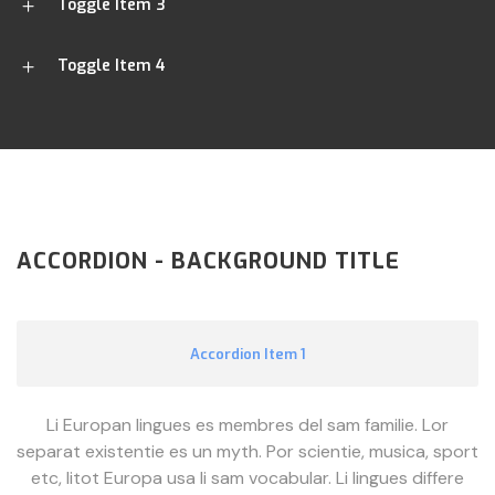
Toggle Item 3
Toggle Item 4
ACCORDION - BACKGROUND TITLE
Accordion Item 1
Li Europan lingues es membres del sam familie. Lor
separat existentie es un myth. Por scientie, musica, sport
etc, litot Europa usa li sam vocabular. Li lingues differe